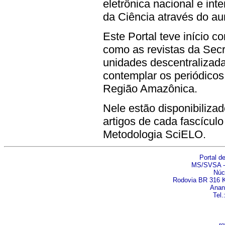
eletrônica nacional e int
da Ciência através do au
Este Portal teve início 
como as revistas da Secr
unidades descentralizada
contemplar os periódicos
Região Amazônica.
Nele estão disponibiliza
artigos de cada fascícul
Metodologia SciELO.
Portal d
MS/SVSA - 
Núc
Rodovia BR 316 Km
Anani
Tel.
re