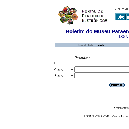
Boletim do Museu Paraen
ISSN 
Base de dados :
article
Pesquisar
1
2
3
Search engin
BIREME/OPAS/OMS - Centro Latino-Am