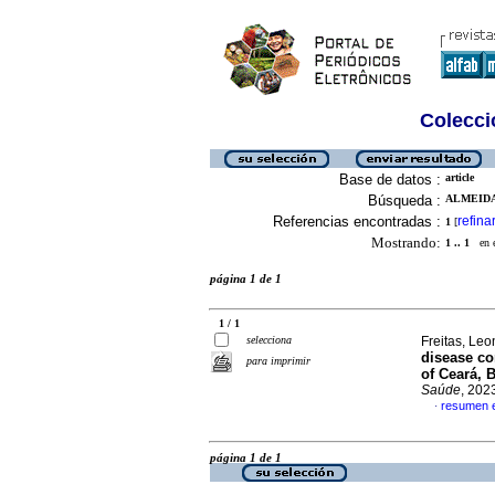
Colecció
Base de datos :
article
Búsqueda :
ALMEIDA
Referencias encontradas :
refina
1
[
Mostrando:
1 .. 1
en el
página 1 de 1
1 / 1
selecciona
Freitas, Leo
disease co
para imprimir
of Ceará, B
Saúde
, 202
resumen e
·
página 1 de 1