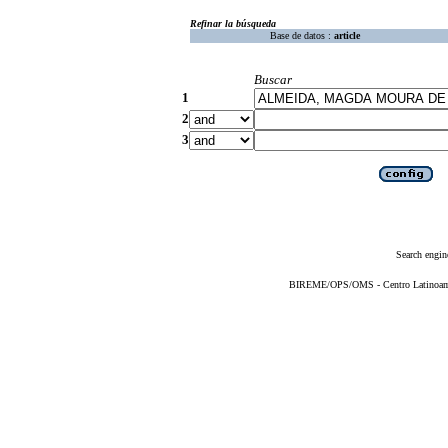
Refinar la búsqueda
Base de datos :
article
Buscar
1
2
3
Search engin
BIREME/OPS/OMS - Centro Latinoameri