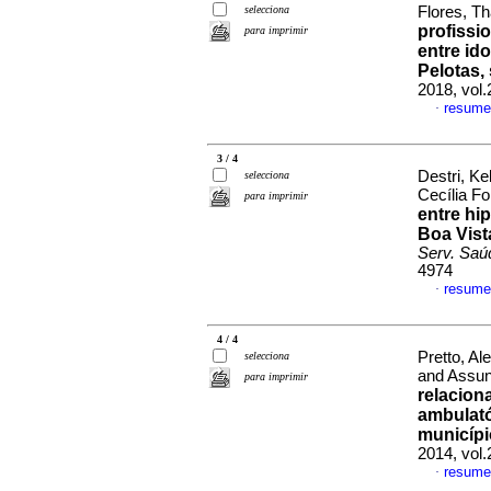
selecciona
Flores, T
profissi
para imprimir
entre id
Pelotas, 
2018, vol
resume
·
3 / 4
Destri, Ke
selecciona
Cecília 
para imprimir
entre hi
Boa Vist
Serv. Saú
4974
resume
·
4 / 4
Pretto, Al
selecciona
and Assun
para imprimir
relacion
ambulató
municípi
2014, vol
resume
·