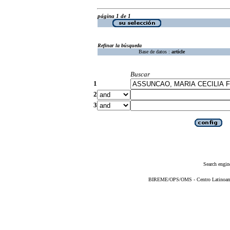
página 1 de 1
Refinar la búsqueda
Base de datos :
article
Buscar
1
2
3
Search engin
BIREME/OPS/OMS - Centro Latinoameri