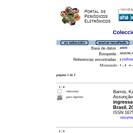
Colecció
Base de datos :
article
Búsqueda :
ASSUNCA
Referencias encontradas :
refina
4
[
Mostrando:
1 .. 4
en el
página 1 de 1
1 / 4
Barros, Ka
selecciona
Assunção,
para imprimir
ingressa
Brasil, 2
ISSN 167
resume
·
2 / 4