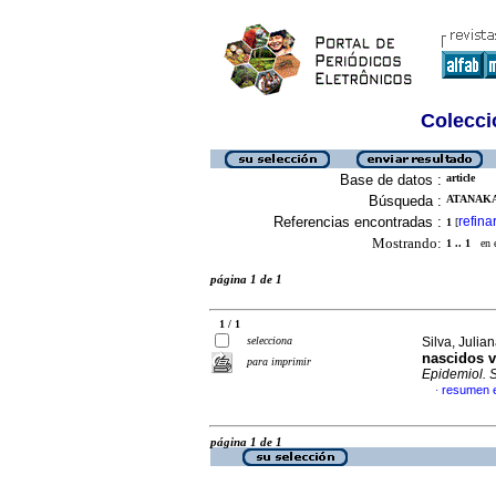
Colecció
Base de datos :
article
Búsqueda :
ATANAKA,
Referencias encontradas :
refina
1
[
Mostrando:
1 .. 1
en el
página 1 de 1
1 / 1
selecciona
Silva, Julia
nascidos v
para imprimir
Epidemiol. 
resumen 
·
página 1 de 1