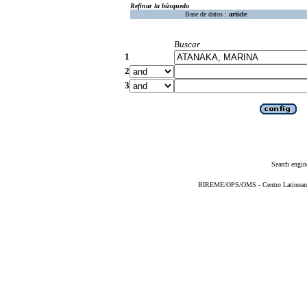
Refinar la búsqueda
Base de datos :
article
Buscar
1
2
3
Search engin
BIREME/OPS/OMS - Centro Latinoameri