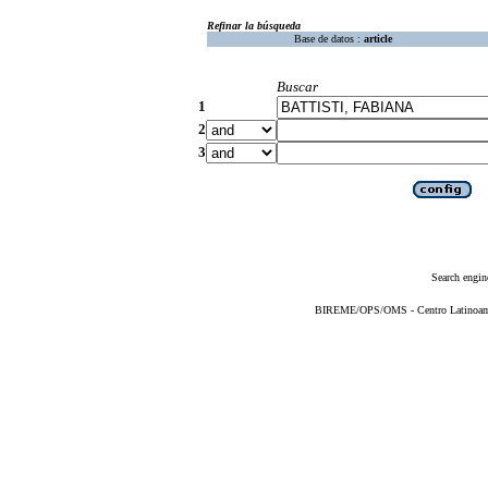
Refinar la búsqueda
Base de datos :
article
Buscar
1
2
3
Search engin
BIREME/OPS/OMS - Centro Latinoameri