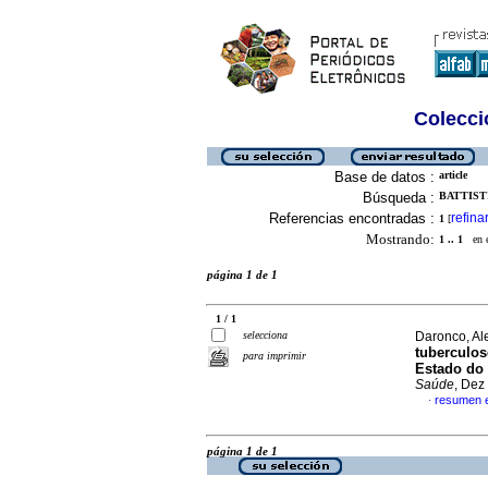
Colecció
Base de datos :
article
Búsqueda :
BATTISTI
Referencias encontradas :
refina
1
[
Mostrando:
1 .. 1
en el
página 1 de 1
1 / 1
selecciona
Daronco, Al
tuberculos
para imprimir
Estado do 
Saúde
, Dez
resumen 
·
página 1 de 1