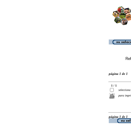
Ref
página 1 de 1
1 / 1
selecciona
para impr
página 1 de 1