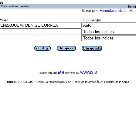
eda
Base de datos :
article
Formu
Formulario libre
For
Buscar por :
uscar
en el campo
iAH
WWWISIS
Search engine:
powered by
BIREME/OPS/OMS - Centro Latinoamericano y del Caribe de Información en Ciencias de la Salud