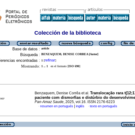
Colección de la biblioteca
Base de datos :
article
Búsqueda :
BENZAQUEM, DENISE CORREA [Autor]
erencias encontradas :
refinar
1
[
]
Mostrando:
1 .. 1
en el formato [
ISO 690
]
Translocação rara t(12;
Benzaquem, Denise Corrêa et al.
paciente com dismorfias e distúrbio do desenvolvim
imir
Pan-Amaz Saude
, 2025, vol.16. ISSN 2176-6223
|
resumen en portugués
inglés
texto en portugués
·
·