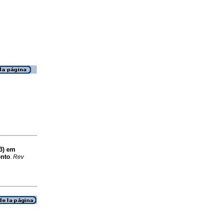
13) em
ento
.
Rev