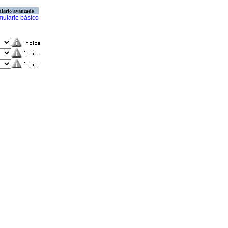
lario avanzado
mulario básico