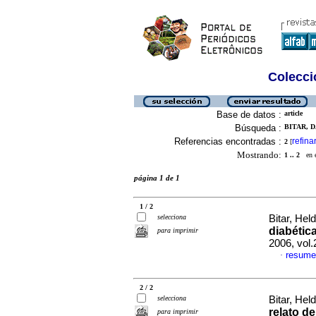
Colecció
Base de datos :
article
Búsqueda :
BITAR, D
Referencias encontradas :
refina
2
[
Mostrando:
1 .. 2
en el
página 1 de 1
1 / 2
selecciona
Bitar, Hel
diabética
para imprimir
2006, vol.
resume
·
2 / 2
selecciona
Bitar, Hel
relato d
para imprimir