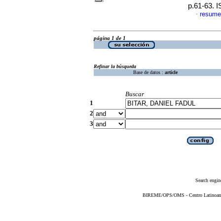
p.61-63. 
resume
·
página 1 de 1
Refinar la búsqueda
Base de datos :
article
Buscar
1
2
3
Search engin
BIREME/OPS/OMS - Centro Latinoameri