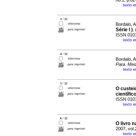
no.1, p.8
texto e
·
3 / 12
selecciona
Bordalo, A
Série I )
.
para imprimir
ISSN 010
texto e
·
4 / 12
selecciona
Bordalo, A
Para. Med
para imprimir
texto e
·
5 / 12
O custei
selecciona
científic
para imprimir
ISSN 010
texto e
·
6 / 12
O livro n
selecciona
2007, vol.
para imprimir
texto e
·