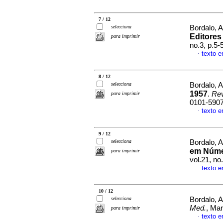
7 / 12
selecciona
Bordalo, A
Editores
para imprimir
no.3, p.5
texto e
·
8 / 12
selecciona
Bordalo, A
1957
.
Rev
para imprimir
0101-590
texto e
·
9 / 12
selecciona
Bordalo, A
em Núm
para imprimir
vol.21, n
texto e
·
10 / 12
selecciona
Bordalo, A
Med.
, Mar
para imprimir
texto e
·