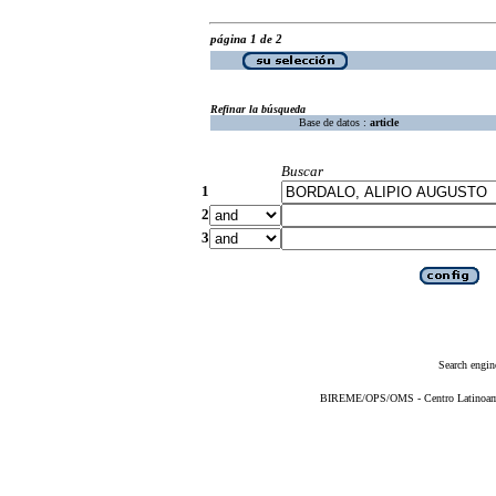
página 1 de 2
Refinar la búsqueda
Base de datos :
article
Buscar
1
2
3
Search engin
BIREME/OPS/OMS - Centro Latinoameri