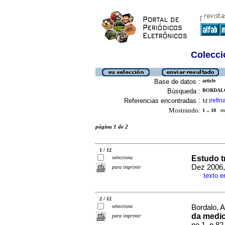
Colecció
Base de datos :
article
Búsqueda :
BORDALO
Referencias encontradas :
refin
12
[
Mostrando:
1 .. 10
en 
página 1 de 2
1 / 12
Estudo t
selecciona
Dez 2006,
para imprimir
texto e
·
2 / 12
selecciona
Bordalo, A
da medic
para imprimir