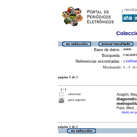
Colecció
Base de datos :
article
Búsqueda :
CALDATO
Referencias encontradas :
refina
1
[
Mostrando:
1 .. 1
en el
página 1 de 1
1 / 1
selecciona
Aragón, May
diagnostic
para imprimir
metropolit
Para. Med.
,
texto en 
·
página 1 de 1