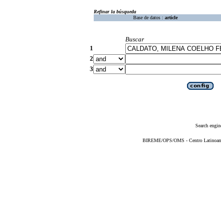
Refinar la búsqueda
Base de datos :
article
Buscar
1
2
3
Search engin
BIREME/OPS/OMS - Centro Latinoameri