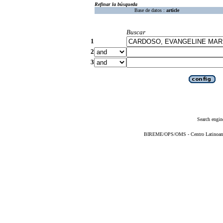
Refinar la búsqueda
Base de datos :
article
Buscar
1
2
3
Search engin
BIREME/OPS/OMS - Centro Latinoameri