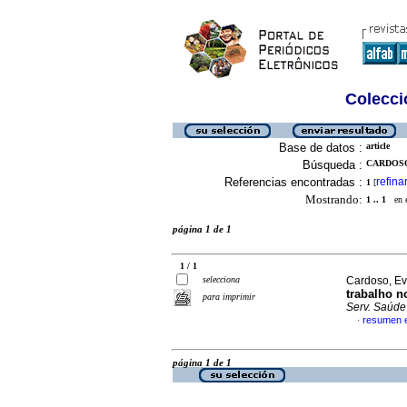
Colecció
Base de datos :
article
Búsqueda :
CARDOSO
Referencias encontradas :
refina
1
[
Mostrando:
1 .. 1
en el
página 1 de 1
1 / 1
selecciona
Cardoso, Ev
trabalho n
para imprimir
Serv. Saúde
resumen e
·
página 1 de 1