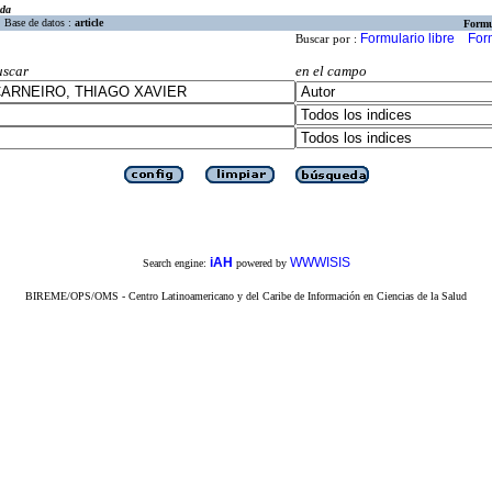
eda
Base de datos :
article
Formu
Formulario libre
For
Buscar por :
uscar
en el campo
iAH
WWWISIS
Search engine:
powered by
BIREME/OPS/OMS - Centro Latinoamericano y del Caribe de Información en Ciencias de la Salud