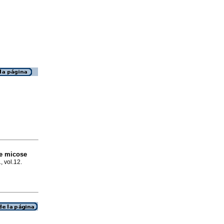
de micose
, vol.12.