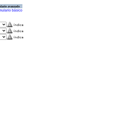
lario avanzado
mulario básico