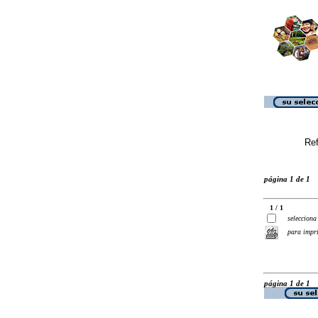
Ref
página 1 de 1
1 / 1
selecciona
para impr
página 1 de 1