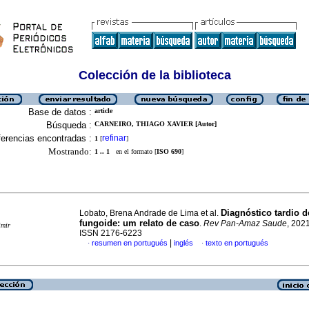
Colección de la biblioteca
Base de datos :
article
Búsqueda :
CARNEIRO, THIAGO XAVIER [Autor]
erencias encontradas :
refinar
1
[
]
Mostrando:
1 .. 1
en el formato [
ISO 690
]
Diagnóstico tardio 
Lobato, Brena Andrade de Lima et al.
fungoide: um relato de caso
.
Rev Pan-Amaz Saude
, 2021
imir
ISSN 2176-6223
|
resumen en portugués
inglés
texto en portugués
·
·