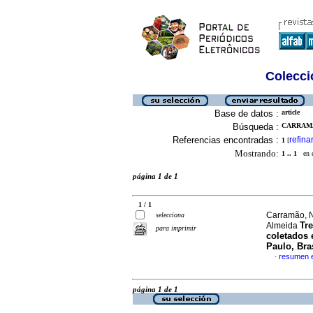
Colecció
Base de datos :
article
Búsqueda :
CARRAMA
Referencias encontradas :
refina
1
[
Mostrando:
1 .. 1
en el
página 1 de 1
1 / 1
Carramão, N
selecciona
Tr
Almeida
para imprimir
coletados 
Paulo, Bra
resumen 
·
página 1 de 1