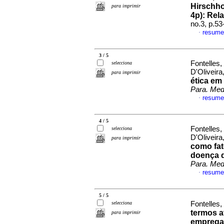
Hirschho
para imprimir
4p): Rel
no.3, p.5
resume
·
3 / 5
Fontelles
selecciona
D'Oliveira
para imprimir
ética em
Para. Med
resume
·
4 / 5
Fontelles
selecciona
D'Oliveira
para imprimir
como fat
doença d
Para. Med
resume
·
5 / 5
selecciona
Fontelles,
termos 
para imprimir
emprega