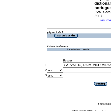
dictiona
portugue
Rev. Para
5907
resume
·
página 1 de 1
Refinar la búsqueda
Base de datos :
article
Buscar
1
2
3
Search engin