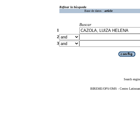
Refinar la búsqueda
Base de datos :
article
Buscar
1
2
3
Search engin
BIREME/OPS/OMS - Centro Latinoameri