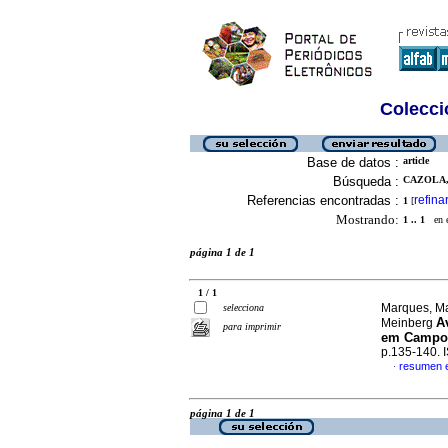
Colecció
Base de datos :
article
Búsqueda :
CAZOLA,
Referencias encontradas :
refina
1
[
Mostrando:
1 .. 1
en el
página 1 de 1
1 / 1
Marques, Ma
selecciona
A
Meinberg
para imprimir
em Campo
p.135-140.
resumen 
·
página 1 de 1