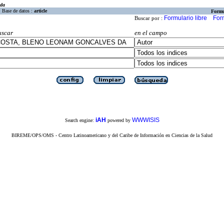
eda
Base de datos :
article
Formu
Formulario libre
For
Buscar por :
uscar
en el campo
iAH
WWWISIS
Search engine:
powered by
BIREME/OPS/OMS - Centro Latinoamericano y del Caribe de Información en Ciencias de la Salud