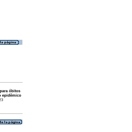
 para óbitos
o epidêmico
23