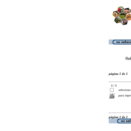
Ref
página 1 de 1
1 / 1
selecciona
para impr
página 1 de 1