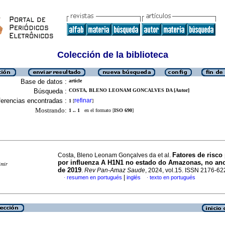
Colección de la biblioteca
Base de datos :
article
Búsqueda :
COSTA, BLENO LEONAM GONCALVES DA [Autor]
erencias encontradas :
refinar
1
[
]
Mostrando:
1 .. 1
en el formato [
ISO 690
]
Fatores de risco
Costa, Bleno Leonam Gonçalves da et al.
por influenza A H1N1 no estado do Amazonas, no an
imir
de 2019
.
Rev Pan-Amaz Saude
, 2024, vol.15. ISSN 2176-62
|
resumen en portugués
inglés
texto en portugués
·
·