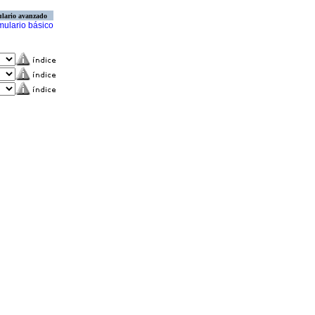
lario avanzado
mulario básico