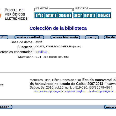
Colección de la biblioteca
Base de datos :
article
Búsqueda :
COSTA, VIVALDO GOMES DA [Autor]
erencias encontradas :
refinar
1
[
]
Mostrando:
1 .. 1
en el formato [
ISO 690
]
Estudo transversal d
Menezes Filho, Hélio Ranes de et al.
da hantavirose no estado de Goiás, 2007-2013
.
Epidemio
imir
Saúde
, Set 2016, vol.25, no.3, p.519-530. ISSN 1679-4974
|
|
resumen en portugués
español
inglés
texto en portugués
·
·