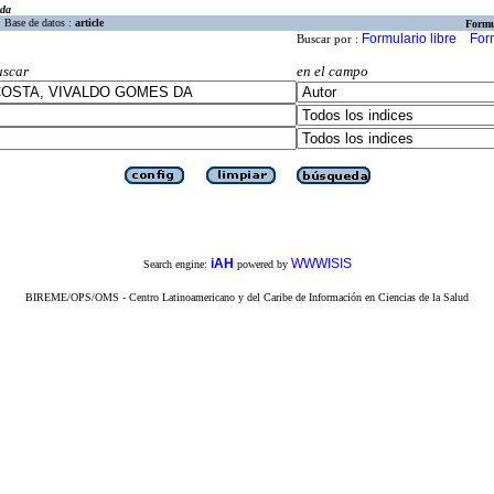
eda
Base de datos :
article
Formu
Formulario libre
For
Buscar por :
uscar
en el campo
iAH
WWWISIS
Search engine:
powered by
BIREME/OPS/OMS - Centro Latinoamericano y del Caribe de Información en Ciencias de la Salud