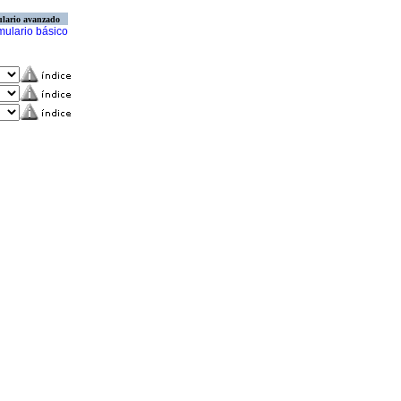
lario avanzado
mulario básico