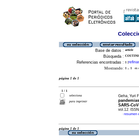
Colecció
Base de datos :
article
Búsqueda :
COUTINH
Referencias encontradas :
refina
1
[
Mostrando:
1 .. 1
en el
página 1 de 1
1 / 1
selecciona
Geha, Yuri F
pandemias
para imprimir
SARS-CoV-2
vol.12. ISS
resumen 
·
página 1 de 1