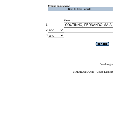
Refinar la búsqueda
Base de datos :
article
Buscar
1
2
3
Search engin
BIREME/OPS/OMS - Centro Latinoameri