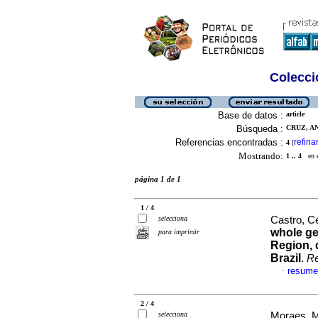
Colecció
Base de datos :
article
Búsqueda :
CRUZ, AN
Referencias encontradas :
refina
4
[
Mostrando:
1 .. 4
en el
página 1 de 1
1 / 4
selecciona
Castro, Ce
whole g
para imprimir
Region, 
Brazil
.
R
resume
·
2 / 4
selecciona
Moraes, M