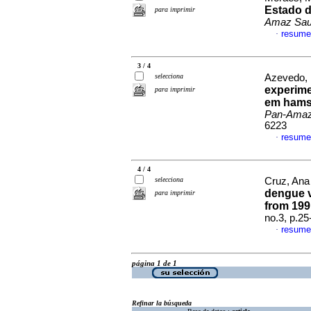
Estado d
para imprimir
Amaz Sa
resume
·
3 / 4
selecciona
Azevedo, 
experime
para imprimir
em hams
Pan-Amaz
6223
resume
·
4 / 4
selecciona
Cruz, Ana 
dengue v
para imprimir
from 199
no.3, p.2
resume
·
página 1 de 1
Refinar la búsqueda