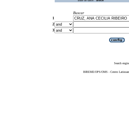
Base de datos :
article
Buscar
1
2
3
Search engin
BIREME/OPS/OMS - Centro Latinoameri