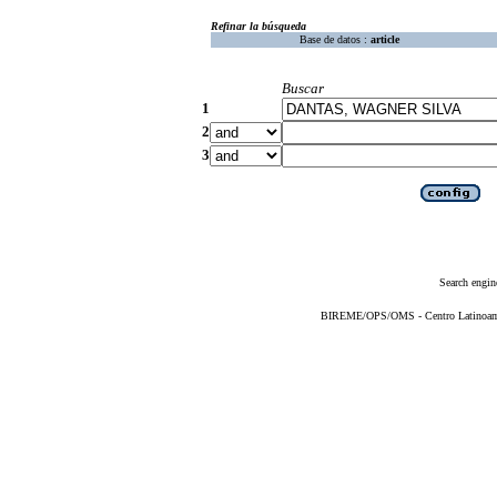
Refinar la búsqueda
Base de datos :
article
Buscar
1
2
3
Search engin
BIREME/OPS/OMS - Centro Latinoameri