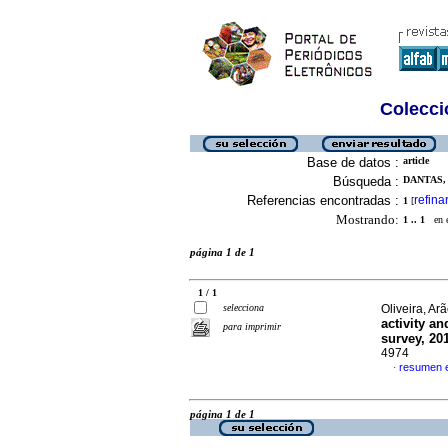
Colecció
Base de datos :
article
Búsqueda :
DANTAS, 
Referencias encontradas :
refina
1
[
Mostrando:
1 .. 1
en el
página 1 de 1
1 / 1
selecciona
Oliveira, Arã
activity an
para imprimir
survey, 20
4974
resumen e
·
página 1 de 1