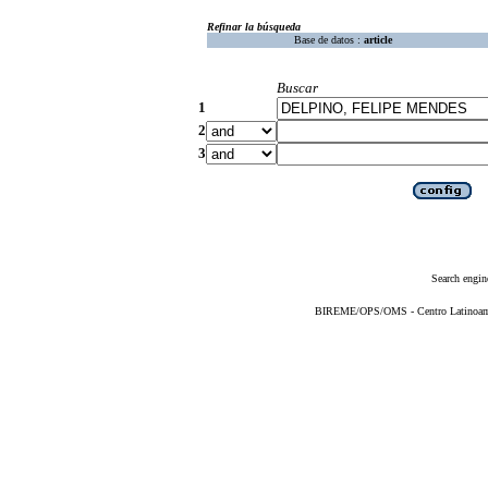
Refinar la búsqueda
Base de datos :
article
Buscar
1
2
3
Search engin
BIREME/OPS/OMS - Centro Latinoameri