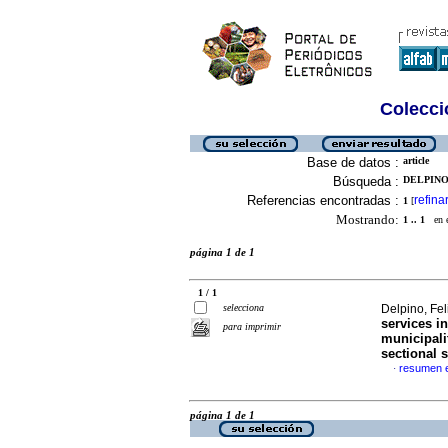
Colecció
Base de datos :
article
Búsqueda :
DELPINO
Referencias encontradas :
refina
1
[
Mostrando:
1 .. 1
en el
página 1 de 1
1 / 1
selecciona
Delpino, Fe
services i
para imprimir
municipali
sectional 
resumen e
·
página 1 de 1