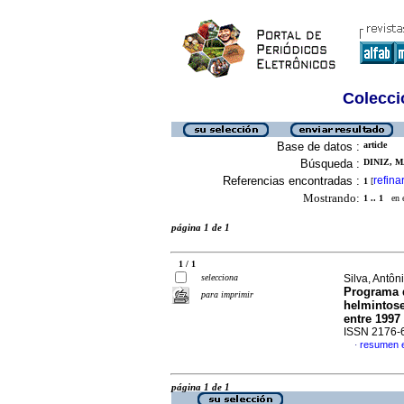
Colecció
Base de datos :
article
Búsqueda :
DINIZ, M
Referencias encontradas :
refina
1
[
Mostrando:
1 .. 1
en el
página 1 de 1
1 / 1
selecciona
Silva, Antôn
Programa 
para imprimir
helmintose
entre 1997
ISSN 2176-
resumen 
·
página 1 de 1