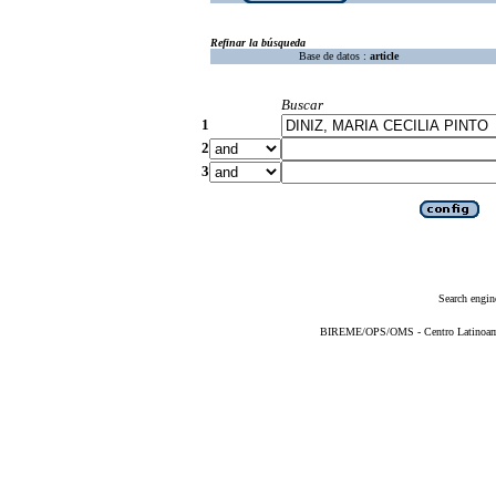
Refinar la búsqueda
Base de datos :
article
Buscar
1
2
3
Search engin
BIREME/OPS/OMS - Centro Latinoameri