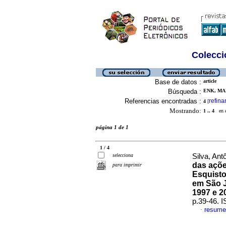
Colecció
Base de datos :
article
Búsqueda :
ENK, MA
Referencias encontradas :
refina
4
[
Mostrando:
1 .. 4
en el
página 1 de 1
1 / 4
selecciona
Silva, Ant
das açõe
para imprimir
Esquisto
em São J
1997 e 2
p.39-46. 
resume
·