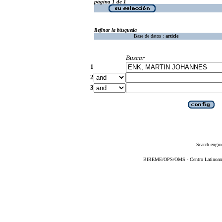
página 1 de 1
Refinar la búsqueda
Base de datos :
article
Buscar
1
2
3
Search engin
BIREME/OPS/OMS - Centro Latinoameri