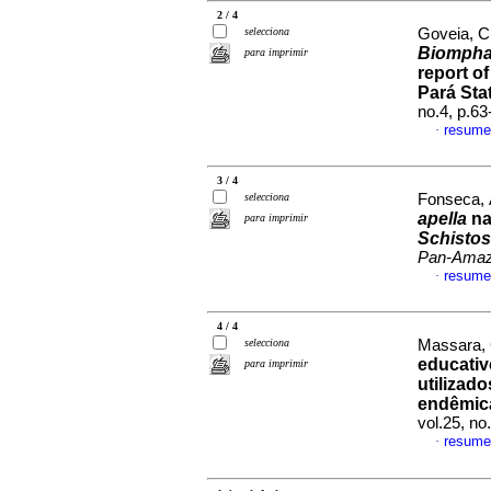
2 / 4
selecciona
Goveia, Ch
Biompha
para imprimir
report o
Pará Stat
no.4, p.6
resume
·
3 / 4
selecciona
Fonseca, 
apella
na
para imprimir
Schisto
Pan-Amaz
resume
·
4 / 4
selecciona
Massara, C
educativ
para imprimir
utilizad
endêmica
vol.25, n
resume
·