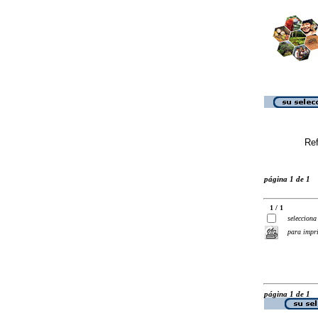
Ref
página 1 de 1
1 / 1
selecciona
para impr
página 1 de 1