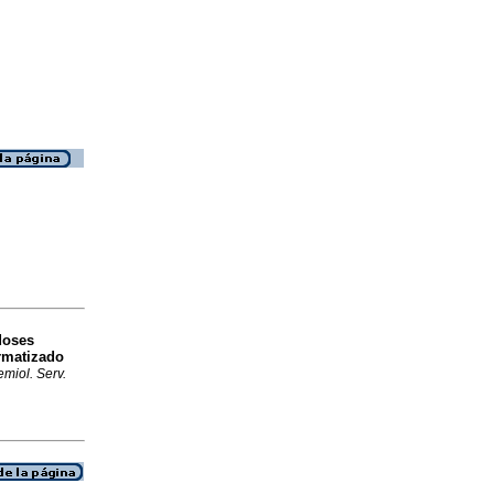
doses
rmatizado
miol. Serv.