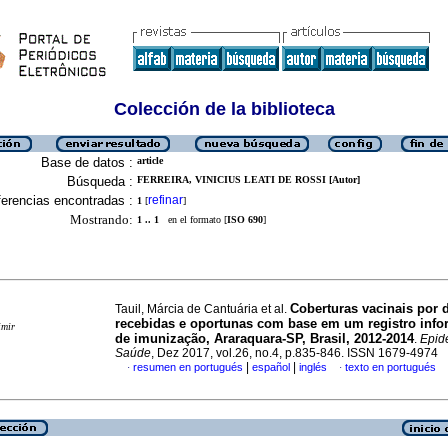
Colección de la biblioteca
Base de datos :
article
Búsqueda :
FERREIRA, VINICIUS LEATI DE ROSSI [Autor]
erencias encontradas :
refinar
1
[
]
Mostrando:
1 .. 1
en el formato [
ISO 690
]
Coberturas vacinais por 
Tauil, Márcia de Cantuária et al.
recebidas e oportunas com base em um registro info
imir
de imunização, Araraquara-SP, Brasil, 2012-2014
.
Epide
Saúde
, Dez 2017, vol.26, no.4, p.835-846. ISSN 1679-4974
|
|
resumen en portugués
español
inglés
texto en portugués
·
·