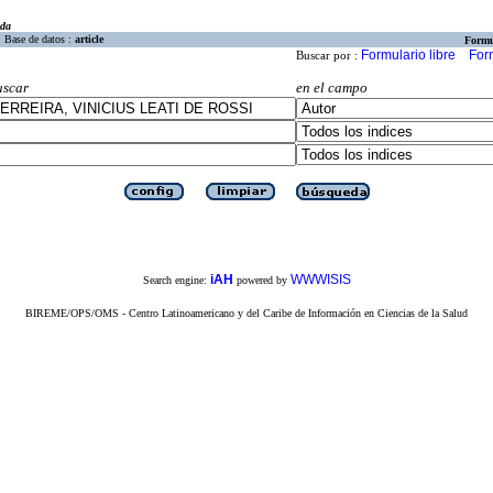
eda
Base de datos :
article
Formu
Formulario libre
For
Buscar por :
uscar
en el campo
iAH
WWWISIS
Search engine:
powered by
BIREME/OPS/OMS - Centro Latinoamericano y del Caribe de Información en Ciencias de la Salud