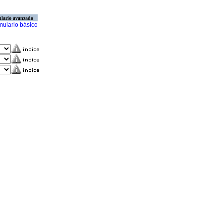
lario avanzado
mulario básico