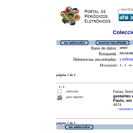
Colecció
Base de datos :
article
Búsqueda :
FIGUEIR
Referencias encontradas :
refina
1
[
Mostrando:
1 .. 1
en el
página 1 de 1
1 / 1
selecciona
Farias, Norm
gestantes 
para imprimir
Paulo, em
4974
resumen 
·
página 1 de 1