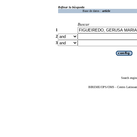
Refinar la búsqueda
Base de datos :
article
Buscar
1
2
3
Search engin
BIREME/OPS/OMS - Centro Latinoameri