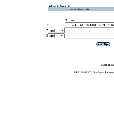
Refinar la búsqueda
Base de datos :
article
Buscar
1
2
3
Search engin
BIREME/OPS/OMS - Centro Latinoameri