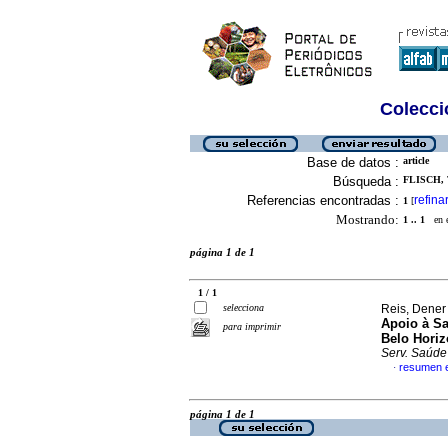
Colecció
Base de datos :
article
Búsqueda :
FLISCH, 
Referencias encontradas :
refina
1
[
Mostrando:
1 .. 1
en el
página 1 de 1
1 / 1
selecciona
Reis, Dener 
Apoio à Sa
para imprimir
Belo Horiz
Serv. Saúde
resumen 
·
página 1 de 1