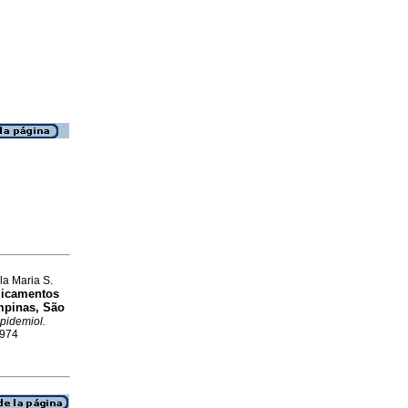
la Maria S.
icamentos
mpinas, São
pidemiol.
4974