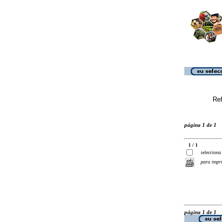
Ref
página 1 de 1
1 / 1
selecciona
para impr
página 1 de 1