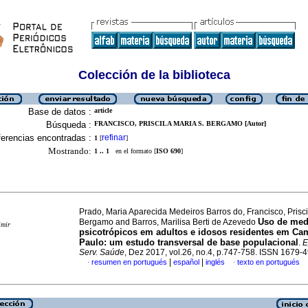
Colección de la biblioteca
Base de datos :
article
Búsqueda :
FRANCISCO, PRISCILA MARIA S. BERGAMO [Autor]
erencias encontradas :
refinar
1
[
]
Mostrando:
1 .. 1
en el formato [
ISO 690
]
Prado, Maria Aparecida Medeiros Barros do, Francisco, Prisci
Uso de med
Bergamo and Barros, Marilisa Berti de Azevedo
imir
psicotrópicos em adultos e idosos residentes em Ca
Paulo: um estudo transversal de base populacional
.
E
Serv. Saúde
, Dez 2017, vol.26, no.4, p.747-758. ISSN 1679-
|
|
resumen en portugués
español
inglés
texto en portugués
·
·