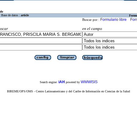
eda
Base de datos :
article
Formu
Formulario libre
For
Buscar por :
uscar
en el campo
iAH
WWWISIS
Search engine:
powered by
BIREME/OPS/OMS - Centro Latinoamericano y del Caribe de Información en Ciencias de la Salud