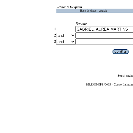
Refinar la búsqueda
Base de datos :
article
Buscar
1
2
3
Search engin
BIREME/OPS/OMS - Centro Latinoameri