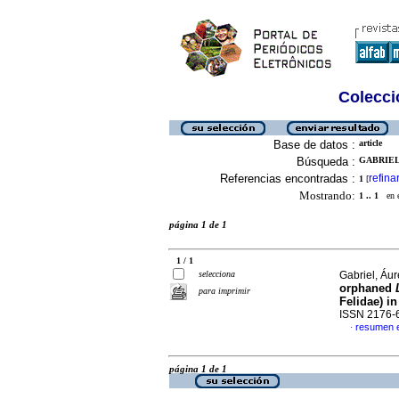
Colecció
Base de datos :
article
Búsqueda :
GABRIEL
Referencias encontradas :
refina
1
[
Mostrando:
1 .. 1
en el
página 1 de 1
1 / 1
selecciona
Gabriel, Áur
orphaned
para imprimir
Felidae) i
ISSN 2176-
resumen e
·
página 1 de 1