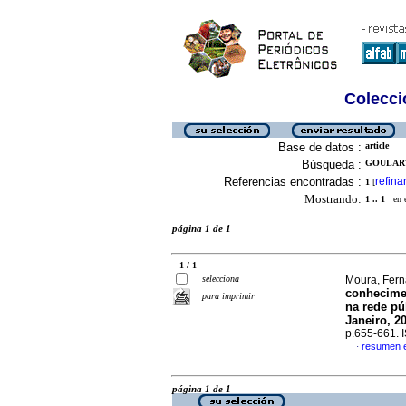
Colecció
Base de datos :
article
Búsqueda :
GOULART
Referencias encontradas :
refina
1
[
Mostrando:
1 .. 1
en el
página 1 de 1
1 / 1
selecciona
Moura, Fern
conhecimen
para imprimir
na rede pú
Janeiro, 2
p.655-661.
resumen 
·
página 1 de 1