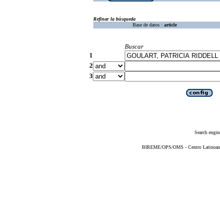
Refinar la búsqueda
Base de datos :
article
Buscar
1
2
3
Search engin
BIREME/OPS/OMS - Centro Latinoameri