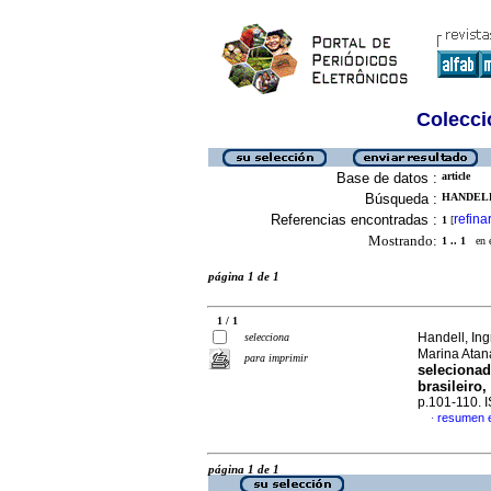
Colecció
Base de datos :
article
Búsqueda :
HANDELL
Referencias encontradas :
refina
1
[
Mostrando:
1 .. 1
en el
página 1 de 1
1 / 1
Handell, In
selecciona
Marina Ata
para imprimir
selecionad
brasileiro,
p.101-110. 
resumen 
·
página 1 de 1