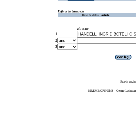
Refinar la búsqueda
Base de datos :
article
Buscar
1
2
3
Search engin
BIREME/OPS/OMS - Centro Latinoameri