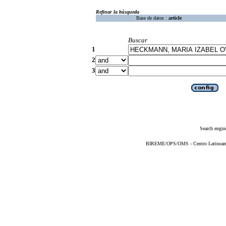
Refinar la búsqueda
Base de datos :
article
Buscar
1
2
3
Search engin
BIREME/OPS/OMS - Centro Latinoameri