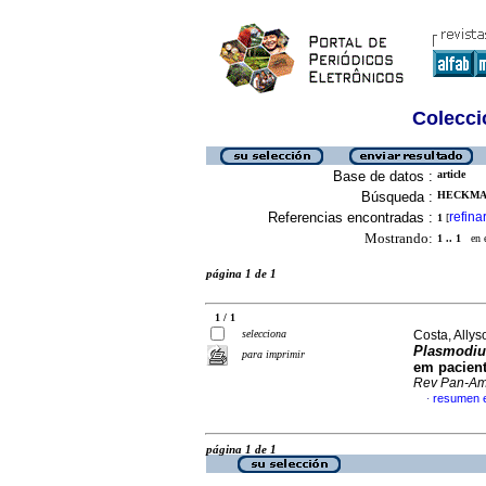
Colecció
Base de datos :
article
Búsqueda :
HECKMAN
Referencias encontradas :
refina
1
[
Mostrando:
1 .. 1
en el
página 1 de 1
1 / 1
selecciona
Costa, Allys
Plasmodiu
para imprimir
em pacient
Rev Pan-A
resumen 
·
página 1 de 1