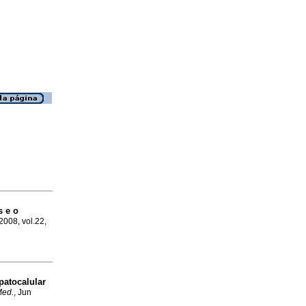
 e o
2008, vol.22,
atocalular
Med.
, Jun