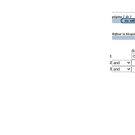
página 1 de 1
Refinar la búsqu
B
1
2
3