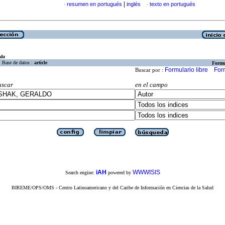
|
resumen en portugués
inglés
texto en portugués
·
·
eda
Base de datos :
article
Formu
Formulario libre
For
Buscar por :
uscar
en el campo
iAH
WWWISIS
Search engine:
powered by
BIREME/OPS/OMS - Centro Latinoamericano y del Caribe de Información en Ciencias de la Salud