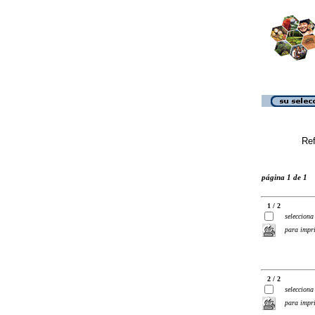
Ref
página 1 de 1
1 / 2
selecciona
para impr
2 / 2
selecciona
para impr