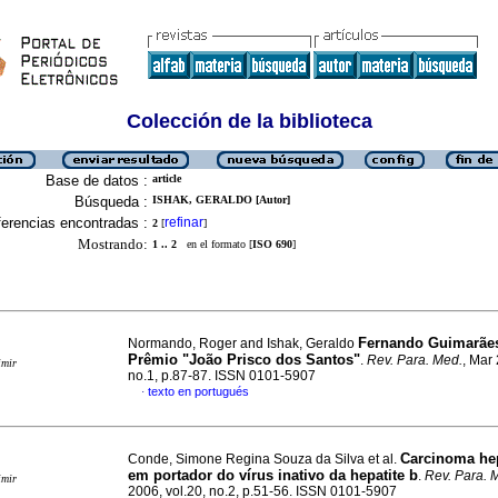
Colección de la biblioteca
Base de datos :
article
Búsqueda :
ISHAK, GERALDO [Autor]
erencias encontradas :
refinar
2
[
]
Mostrando:
1 .. 2
en el formato [
ISO 690
]
Fernando Guimarães
Normando, Roger and Ishak, Geraldo
Prêmio "João Prisco dos Santos"
.
Rev. Para. Med.
, Mar 
imir
no.1, p.87-87. ISSN 0101-5907
texto en portugués
·
Carcinoma hep
Conde, Simone Regina Souza da Silva et al.
em portador do vírus inativo da hepatite b
.
Rev. Para. 
imir
2006, vol.20, no.2, p.51-56. ISSN 0101-5907