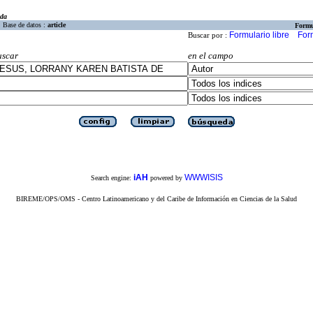
eda
Base de datos :
article
Formu
Formulario libre
For
Buscar por :
uscar
en el campo
iAH
WWWISIS
Search engine:
powered by
BIREME/OPS/OMS - Centro Latinoamericano y del Caribe de Información en Ciencias de la Salud