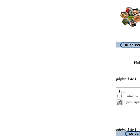
Ref
página 1 de 1
1 / 1
selecciona
para impr
página 1 de 1