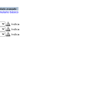
lario avanzado
mulario básico