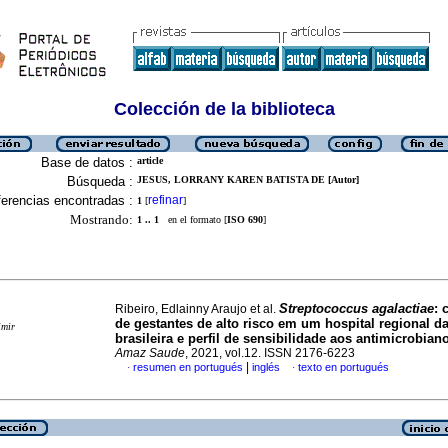
Colección de la biblioteca
Base de datos :
article
Búsqueda :
JESUS, LORRANY KAREN BATISTA DE [Autor]
erencias encontradas :
refinar
1
[
]
Mostrando:
1 .. 1
en el formato [
ISO 690
]
Streptococcus agalactiae
: 
Ribeiro, Edlainny Araujo et al.
de gestantes de alto risco em um hospital regional 
imir
brasileira e perfil de sensibilidade aos antimicrobian
Amaz Saude
, 2021, vol.12. ISSN 2176-6223
|
resumen en portugués
inglés
texto en portugués
·
·