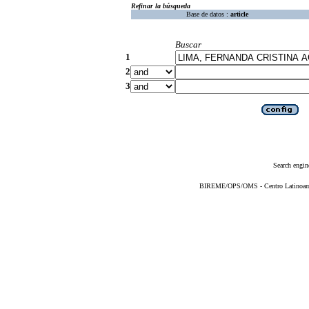
Refinar la búsqueda
Base de datos :
article
Buscar
1
2
3
Search engin
BIREME/OPS/OMS - Centro Latinoameri