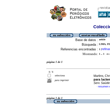
Colecció
Base de datos :
article
Búsqueda :
LIMA, F
Referencias encontradas :
refina
1
[
Mostrando:
1 .. 1
en el
página 1 de 1
1 / 1
selecciona
Martins, Chr
para lacte
para imprimir
Serv. Saúde
resumen 
·
página 1 de 1