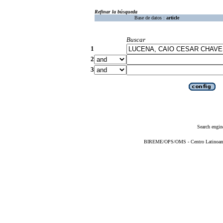
Refinar la búsqueda
Base de datos :
article
Buscar
1
2
3
Search engin
BIREME/OPS/OMS - Centro Latinoameri