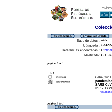
Colecció
Base de datos :
article
Búsqueda :
LUCENA,
Referencias encontradas :
refina
1
[
Mostrando:
1 .. 1
en el
página 1 de 1
1 / 1
selecciona
Geha, Yuri F
pandemias
para imprimir
SARS-CoV-2
vol.12. ISS
resumen 
·
página 1 de 1