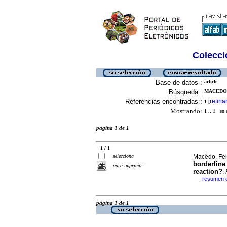
Colecció
Base de datos :
article
Búsqueda :
MACEDO,
Referencias encontradas :
refina
1
[
Mostrando:
1 .. 1
en el
página 1 de 1
1 / 1
selecciona
Macêdo, Fel
borderline
para imprimir
reaction?
.
resumen e
·
página 1 de 1