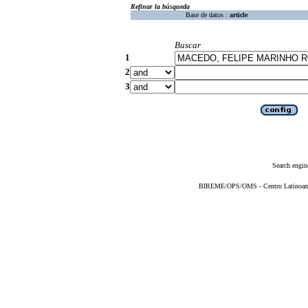
Refinar la búsqueda
Base de datos :
article
Buscar
1
2
3
Search engin
BIREME/OPS/OMS - Centro Latinoameri