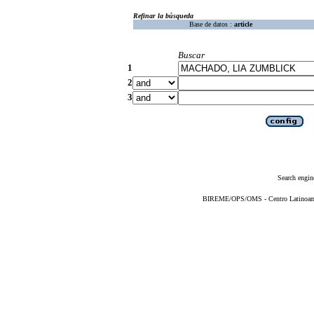
Refinar la búsqueda
Base de datos :
article
Buscar
1
2
3
Search engin
BIREME/OPS/OMS - Centro Latinoameri