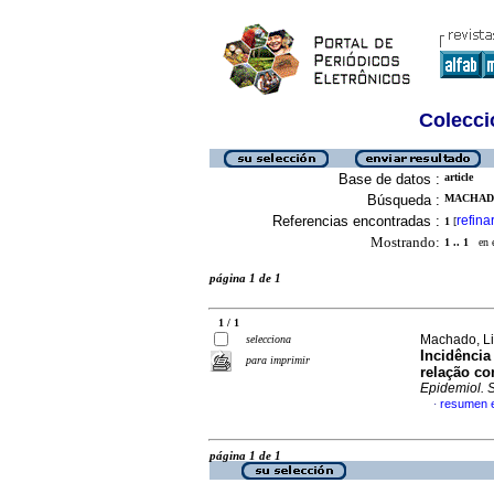
Colecció
Base de datos :
article
Búsqueda :
MACHADO
Referencias encontradas :
refina
1
[
Mostrando:
1 .. 1
en el
página 1 de 1
1 / 1
Machado, L
selecciona
Incidência
para imprimir
relação co
Epidemiol. 
resumen 
·
página 1 de 1