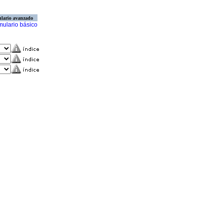
lario avanzado
mulario básico