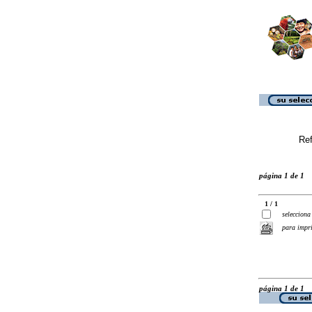
Ref
página 1 de 1
1 / 1
selecciona
para impr
página 1 de 1