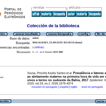
Colección de la biblioteca
Base de datos :
article
Búsqueda :
MAGALHAES, ELMA IZZE DA SILVA [Autor]
erencias encontradas :
refinar
1
[
]
Mostrando:
1 .. 1
en el formato [
ISO 690
]
Prevalência e fatores
Sousa, Priscilla Keylla Santos et al.
ao aleitamento materno na primeira hora de vida em 
imir
vivos a termo no sudoeste da Bahia, 2017
.
Epidemiol. 
2020, vol.29, no.2. ISSN 1679-4974
|
|
resumen en portugués
español
inglés
texto en portugués
·
·