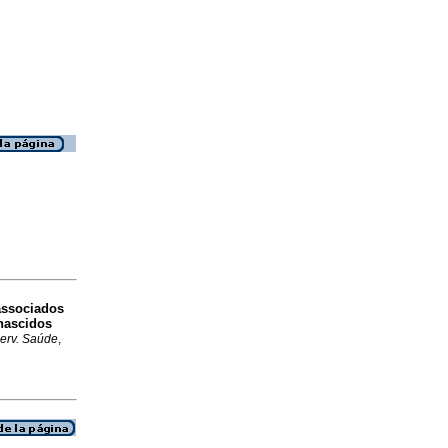
 associados
nascidos
Serv. Saúde
,