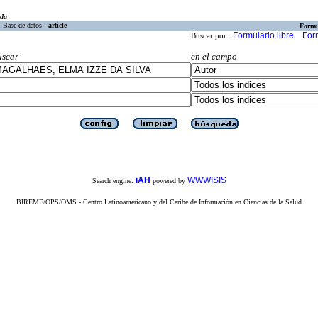
eda
Base de datos :
article
Formu
Formulario libre
For
Buscar por :
uscar
en el campo
iAH
WWWISIS
Search engine:
powered by
BIREME/OPS/OMS - Centro Latinoamericano y del Caribe de Información en Ciencias de la Salud