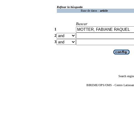
Refinar la búsqueda
Base de datos :
article
Buscar
1
2
3
Search engin
BIREME/OPS/OMS - Centro Latinoameri