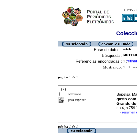
Colecció
Base de datos :
article
Búsqueda :
MOTTER,
Referencias encontradas :
refina
1
[
Mostrando:
1 .. 1
en el
página 1 de 1
1 / 1
selecciona
Sopelsa, Mar
gasto com
para imprimir
Grande do 
no.4, p.759
resumen 
·
página 1 de 1