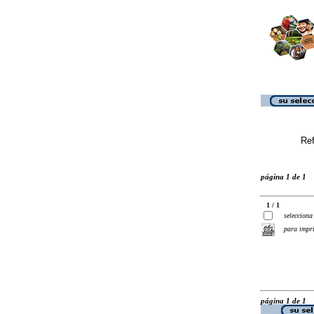
Ref
página 1 de 1
1 / 1
selecciona
para impr
página 1 de 1