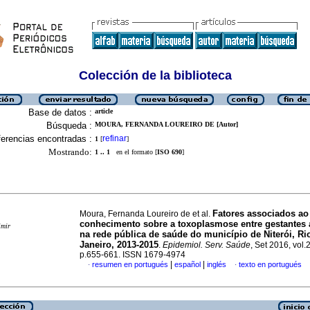
Colección de la biblioteca
Base de datos :
article
Búsqueda :
MOURA, FERNANDA LOUREIRO DE [Autor]
erencias encontradas :
refinar
1
[
]
Mostrando:
1 .. 1
en el formato [
ISO 690
]
Fatores associados ao
Moura, Fernanda Loureiro de et al.
conhecimento sobre a toxoplasmose entre gestantes 
imir
na rede pública de saúde do município de Niterói, Ri
Janeiro, 2013-2015
.
Epidemiol. Serv. Saúde
, Set 2016, vol.
p.655-661. ISSN 1679-4974
|
|
resumen en portugués
español
inglés
texto en portugués
·
·