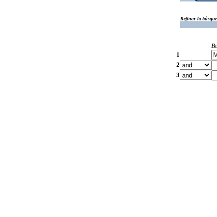
Refinar la búsqu
B
1
2
3