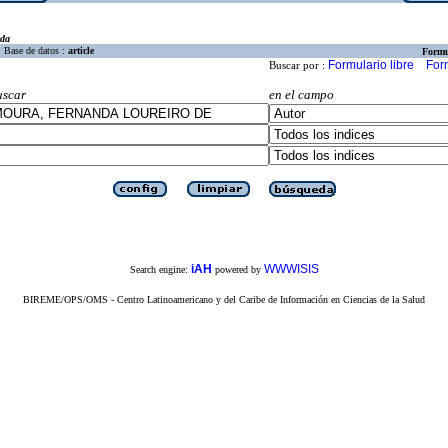
eda
Base de datos :
article
Formu
Formulario libre
For
Buscar por :
uscar
en el campo
iAH
WWWISIS
Search engine:
powered by
BIREME/OPS/OMS - Centro Latinoamericano y del Caribe de Información en Ciencias de la Salud