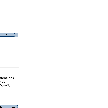
atendidas
o de
25, no.3,