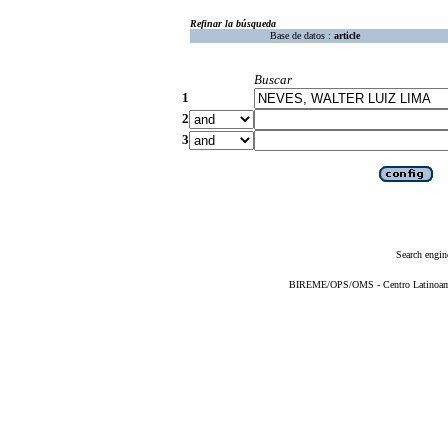
Refinar la búsqueda
Base de datos :
article
Buscar
1
2
3
Search engin
BIREME/OPS/OMS - Centro Latinoameri