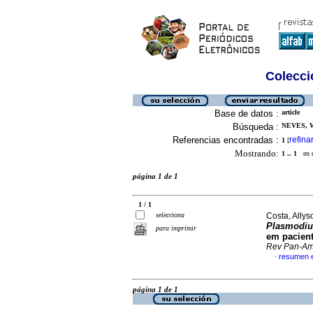
Colecció
Base de datos :
article
Búsqueda :
NEVES, W
Referencias encontradas :
refina
1
[
Mostrando:
1 .. 1
en el
página 1 de 1
1 / 1
selecciona
Costa, Allys
Plasmodiu
para imprimir
em pacient
Rev Pan-A
resumen 
·
página 1 de 1