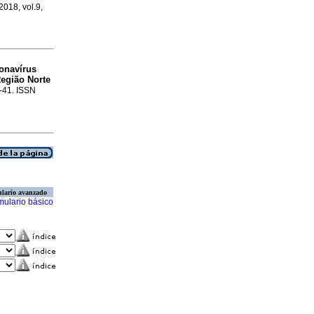
2018, vol.9,
onavírus
Região Norte
7-41. ISSN
lario avanzado
mulario básico