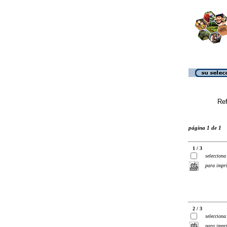
Ref
página 1 de 1
1 / 3
selecciona
para impr
2 / 3
selecciona
para impr