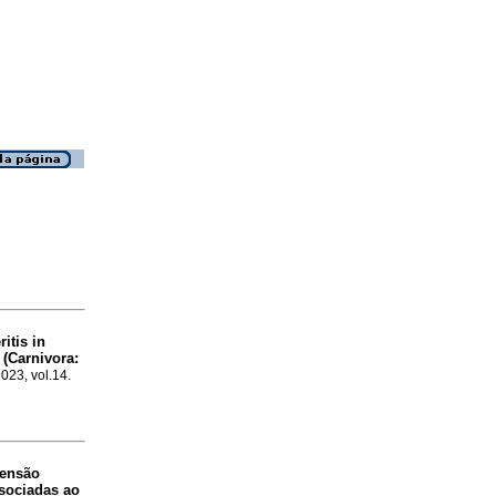
itis in
(Carnivora:
2023, vol.14.
tensão
ssociadas ao