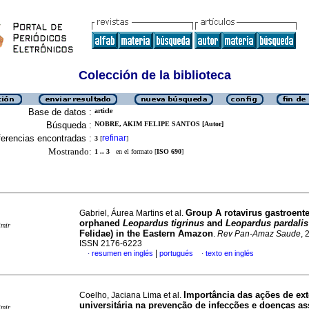
Colección de la biblioteca
Base de datos :
article
Búsqueda :
NOBRE, AKIM FELIPE SANTOS [Autor]
erencias encontradas :
refinar
3
[
]
Mostrando:
1 .. 3
en el formato [
ISO 690
]
Group A rotavirus gastroenter
Gabriel, Áurea Martins et al.
orphaned
Leopardus tigrinus
and
Leopardus pardalis
imir
Felidae) in the Eastern Amazon
.
Rev Pan-Amaz Saude
, 
ISSN 2176-6223
|
resumen en inglés
portugués
texto en inglés
·
·
Importância das ações de ex
Coelho, Jaciana Lima et al.
universitária na prevenção de infecções e doenças a
imir