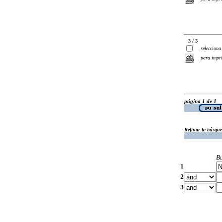
3 / 3
selecciona
para impr
página 1 de 1
Refinar la búsqu
B
1
2
3