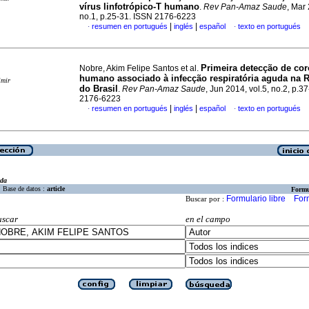
vírus linfotrópico-T humano
.
Rev Pan-Amaz Saude
, Mar 
no.1, p.25-31. ISSN 2176-6223
|
|
resumen en portugués
inglés
español
texto en portugués
·
·
Primeira detecção de cor
Nobre, Akim Felipe Santos et al.
humano associado à infecção respiratória aguda na 
imir
do Brasil
.
Rev Pan-Amaz Saude
, Jun 2014, vol.5, no.2, p.3
2176-6223
|
|
resumen en portugués
inglés
español
texto en portugués
·
·
eda
Base de datos :
article
Formu
Formulario libre
For
Buscar por :
uscar
en el campo