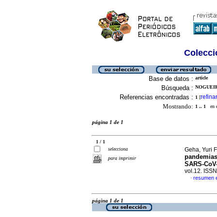
Colecció
Base de datos :
article
Búsqueda :
NOGUEIR
Referencias encontradas :
refina
1
[
Mostrando:
1 .. 1
en el
página 1 de 1
1 / 1
selecciona
Geha, Yuri F
pandemias
para imprimir
SARS-CoV-2
vol.12. ISS
resumen 
·
página 1 de 1