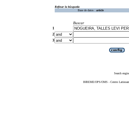
Refinar la búsqueda
Base de datos :
article
Buscar
1
2
3
Search engin
BIREME/OPS/OMS - Centro Latinoameri