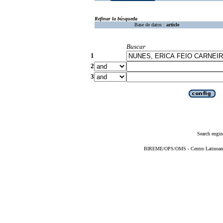
Refinar la búsqueda
Base de datos :
article
Buscar
1
2
3
Search engin
BIREME/OPS/OMS - Centro Latinoameri