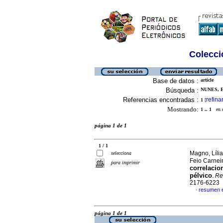
Colecció
Base de datos :
article
Búsqueda :
NUNES, E
Referencias encontradas :
refina
1
[
Mostrando:
1 .. 1
en el
página 1 de 1
1 / 1
Magno, Lília
selecciona
Feio Carnei
para imprimir
correlaci
pélvico
.
Re
2176-6223
resumen 
·
página 1 de 1