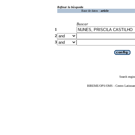
Refinar la búsqueda
Base de datos :
article
Buscar
1
2
3
Search engin
BIREME/OPS/OMS - Centro Latinoameri