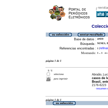
Colecció
Base de datos :
article
Búsqueda :
NUNES, P
Referencias encontradas :
refina
1
[
Mostrando:
1 .. 1
en el
página 1 de 1
1 / 1
selecciona
Abraão, Luci
casos de l
para imprimir
Brasil, ent
2176-6223
resumen 
·
página 1 de 1