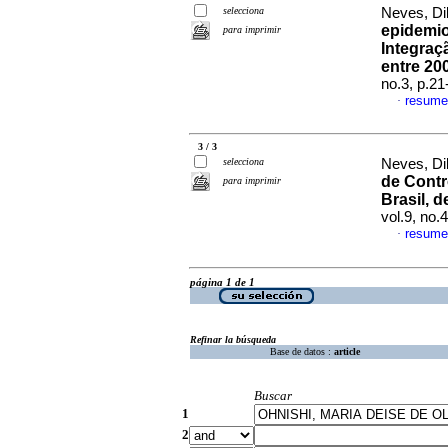
selecciona
Neves, Dil
epidemio
para imprimir
Integraç
entre 20
no.3, p.2
resume
·
3 / 3
selecciona
Neves, Dil
de Contr
para imprimir
Brasil, 
vol.9, no.
resume
·
página 1 de 1
Refinar la búsqueda
Base de datos :
article
Buscar
1
2