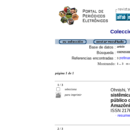
Colecció
Base de datos :
article
Búsqueda :
OHNISHI,
Referencias encontradas :
refina
3
[
Mostrando:
1 .. 3
en el
página 1 de 1
1 / 3
selecciona
Ohnishi, Y
sistêmic
para imprimir
público 
Amazônia
ISSN 217
resume
·
2 / 3