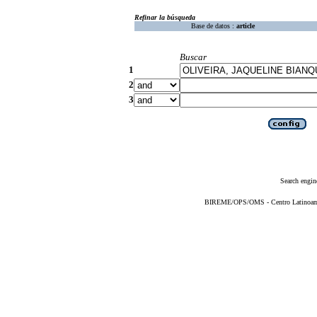
Refinar la búsqueda
Base de datos :
article
Buscar
1
2
3
Search engin
BIREME/OPS/OMS - Centro Latinoameri