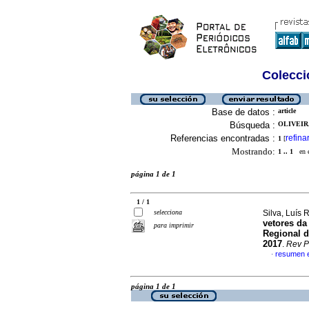
Colecció
Base de datos :
article
Búsqueda :
OLIVEIR
Referencias encontradas :
refina
1
[
Mostrando:
1 .. 1
en el
página 1 de 1
1 / 1
selecciona
Silva, Luís 
vetores da
para imprimir
Regional d
2017
.
Rev 
resumen 
·
página 1 de 1