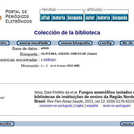
Colección de la biblioteca
Base de datos :
article
Búsqueda :
OLIVEIRA, JAYANE OMENA DE [Autor]
erencias encontradas :
refinar
1
[
]
Mostrando:
1 .. 1
en el formato [
ISO 690
]
Fungos anemófilos isolados 
Silva, Davi Porfirio da et al.
bibliotecas de instituições de ensino da Região Nord
imir
Brasil
.
Rev Pan-Amaz Saude
, 2021, vol.12. ISSN 2176-6223
|
|
resumen en portugués
inglés
español
texto en portugués
·
·