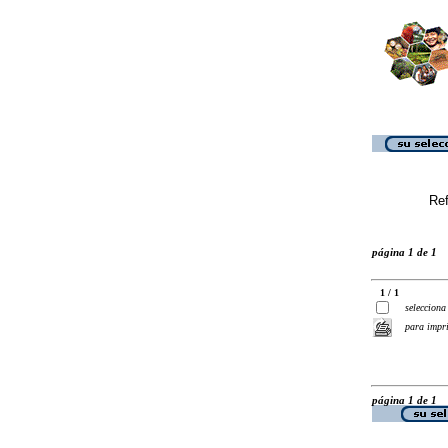
Ref
página 1 de 1
1 / 1
selecciona
para impr
página 1 de 1