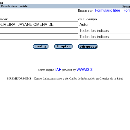
eda
Base de datos :
article
Formu
Formulario libre
For
Buscar por :
uscar
en el campo
iAH
WWWISIS
Search engine:
powered by
BIREME/OPS/OMS - Centro Latinoamericano y del Caribe de Información en Ciencias de la Salud