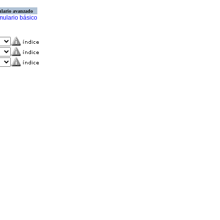
lario avanzado
mulario básico