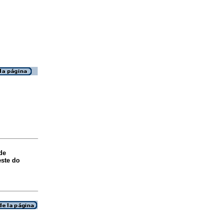
de
este do