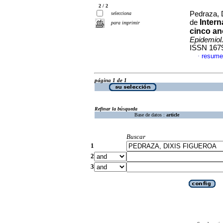
2 / 2
Pedraza, 
selecciona
Intern
de
para imprimir
cinco ano
Epidemiol
ISSN 167
resume
·
página 1 de 1
Refinar la búsqueda
Base de datos :
article
Buscar
1
2
3