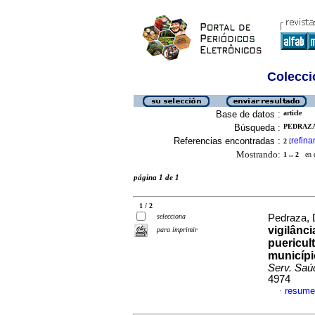
Colecció
Base de datos :
article
Búsqueda :
PEDRAZA,
Referencias encontradas :
refina
2
[
Mostrando:
1 .. 2
en el
página 1 de 1
1 / 2
selecciona
Pedraza, 
vigilânc
para imprimir
puericul
municípi
Serv. Saú
4974
resume
·