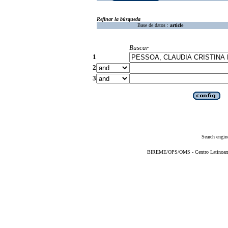
Refinar la búsqueda
Base de datos :
article
Buscar
1
2
3
Search engin
BIREME/OPS/OMS - Centro Latinoameri