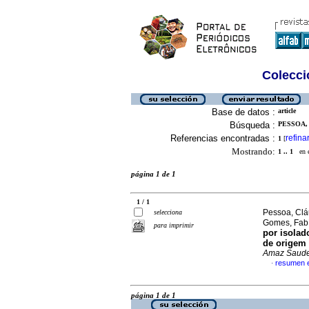
Colecció
Base de datos :
article
Búsqueda :
PESSOA, 
Referencias encontradas :
refina
1
[
Mostrando:
1 .. 1
en el
página 1 de 1
1 / 1
Pessoa, Cláu
selecciona
Gomes, Fabí
para imprimir
por isola
de origem 
Amaz Saud
resumen 
·
página 1 de 1